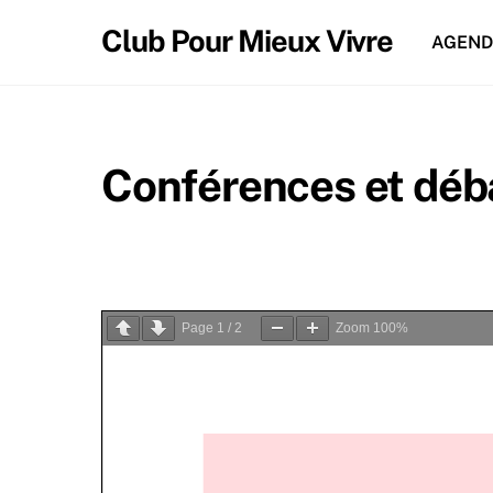
Skip
Club Pour Mieux Vivre
to
AGEND
content
Conférences et déb
Page
1
/
2
Zoom
100%